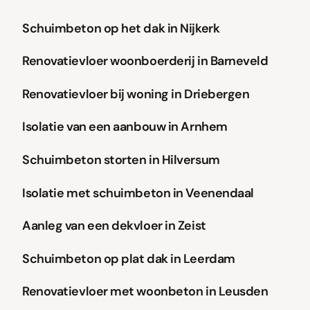
Schuimbeton
Schuimbeton op daken
Schuimbeton
Dekvloer
Vloerverwarming
Schuimbeton op het dak in Nijkerk
Eco2Floor
Renovatievloer
Renovatievloer woonboerderij in Barneveld
Schuimbeton
Renovatievloer bij woning in Driebergen
Schuimbeton
Isolatie van een aanbouw in Arnhem
Schuimbeton
Renovatievloer
Schuimbeton storten in Hilversum
Schuimbeton
Renovatievloer
Isolatie met schuimbeton in Veenendaal
Dekvloer
Vloerverwarming
Renovatievloer
Aanleg van een dekvloer in Zeist
Schuimbeton
Schuimbeton op daken
Schuimbeton
Dekvloer
Vloerverwarming
Schuimbeton op plat dak in Leerdam
Gevlinderd Woonbeton
Renovatievloer
Renovatievloer met woonbeton in Leusden
Schuimbeton