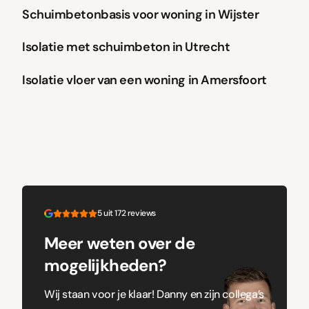
Schuimbetonbasis voor woning in Wijster
Schuimbeton
Renovatievloer
Isolatie met schuimbeton in Utrecht
Schuimbeton
Renovatievloer
Isolatie vloer van een woning in Amersfoort
5 uit 172 reviews
Meer weten over de
mogelijkheden?
Wij staan voor je klaar! Danny en zijn collega’s