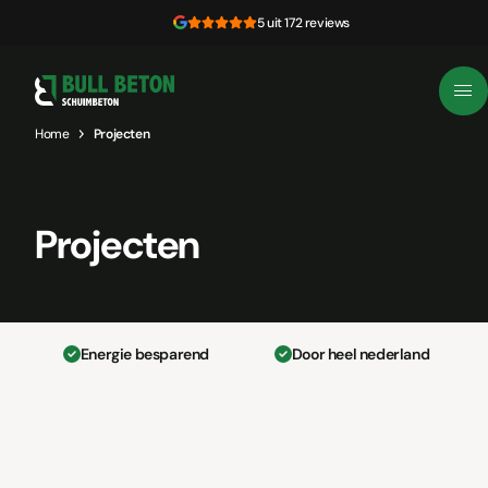
Skip to content
5 uit 172 reviews
Home
Projecten
Projecten
Energie besparend
Door heel nederland