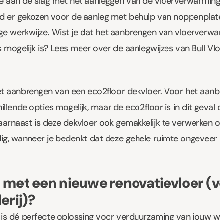
 aan de slag met het aanleggen van de vloerverwarming.
 er gekozen voor de aanleg met behulp van noppenplaten
lige werkwijze. Wist je dat het aanbrengen van vloerverw
es mogelijk is? Lees meer over de aanlegwijzes van
Bull V
et aanbrengen van een eco2floor dekvloer. Voor het aan
hillende opties mogelijk, maar de
eco2floor
is in dit geval
arnaast is deze dekvloer ook gemakkelijk te verwerken o
ig, wanneer je bedenkt dat deze gehele ruimte ongeveer 
 met een nieuwe renovatievloer (v
erij)?
 is dé perfecte oplossing voor verduurzaming van jouw wo