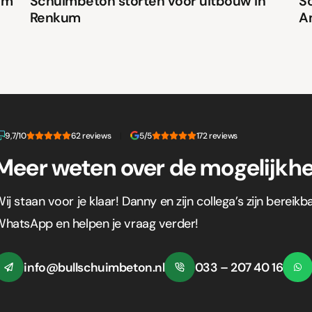
em
Schuimbeton storten voor uitbouw in
S
Renkum
A
9,7/10
62 reviews
|
5/5
172 reviews
Meer weten over de mogelijkh
ij staan voor je klaar! Danny en zijn collega’s zijn bereikb
hatsApp en helpen je vraag verder!
info@bullschuimbeton.nl
033 – 207 40 16