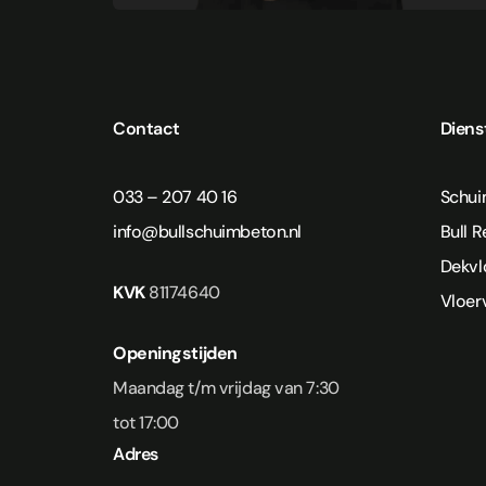
Contact
Diens
033 – 207 40 16
Schu
info@bullschuimbeton.nl
Bull 
Dekvl
KVK
81174640
Vloer
Openingstijden
Maandag t/m vrijdag van 7:30
tot 17:00
Adres