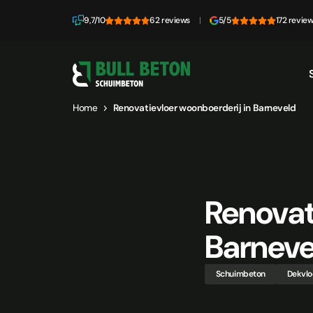
Skip to content
9,7/10
62 reviews
|
5/5
172 revie
Home
Renovatievloer woonboerderij in Barneveld
Renovat
Barneve
Schuimbeton
Dekvlo