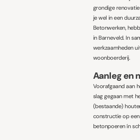
grondige renovatie 
je wel in een duur
Betonwerken, hebb
in Barneveld. In s
werkzaamheden uit
woonboerderij.
Aanleg en 
Voorafgaand aan he
slag gegaan met h
(bestaande) houten
constructie op een
betonpoeren ín sc