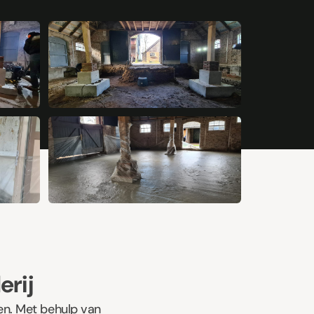
+5
erij
en. Met behulp van