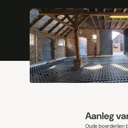
Aanleg van
Oude boerderijen b