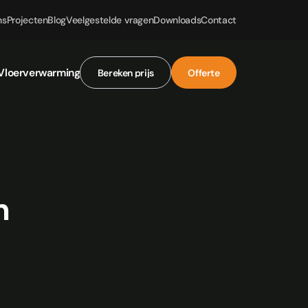
ns
Projecten
Blog
Veelgestelde vragen
Downloads
Contact
Vloerverwarming
Bereken prijs
Offerte
Bereken prijs
Offerte
n