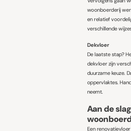
Vervolgens gaan we
woonboerderij werd
en relatief voorde
verschillende wijz
Dekvloer
De laatste stap? H
dekvloer zijn versc
duurzame keuze. Da
oppervlaktes. Hand
neemt.
Aan de slag
woonboerd
Een renovatievloer