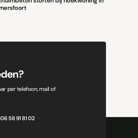
chuimbeton storten bij hoekwoning in
mersfoort
eden?
aar per telefoon, mail of
06 58 91 81 02