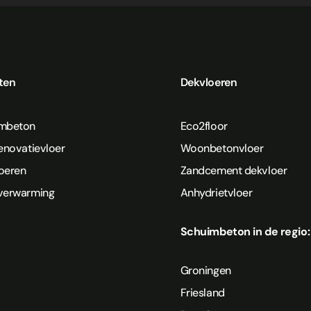
ten
Dekvloeren
imbeton
Eco2floor
Renovatievloer
Woonbetonvloer
oeren
Zandcement dekvloer
verwarming
Anhydrietvloer
Schuimbeton in de regio:
Groningen
Friesland