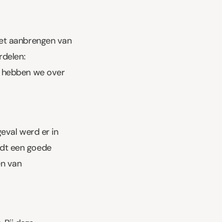
het aanbrengen van
rdelen:
n hebben we over
eval werd er in
edt een goede
en van