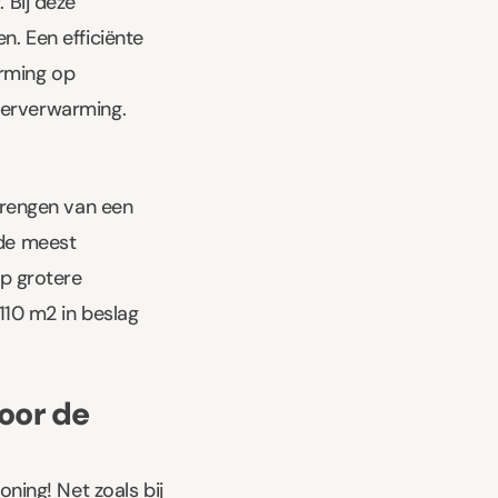
 Bij deze
. Een efficiënte
arming op
loerverwarming
.
brengen van een
 de meest
p grotere
110 m2 in beslag
oor de
ning! Net zoals bij