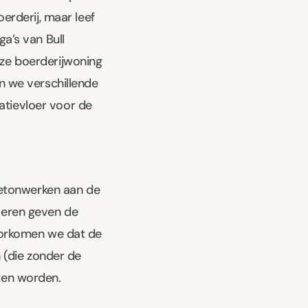
erderij, maar leef
a’s van Bull
ze boerderijwoning
n we verschillende
tievloer voor de
Betonwerken
aan de
oeren geven de
oorkomen we dat de
 (die zonder de
ten worden.