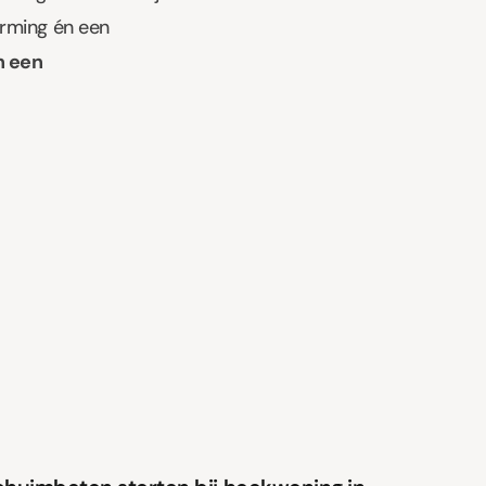
arming én een
n een
Schuimbeton