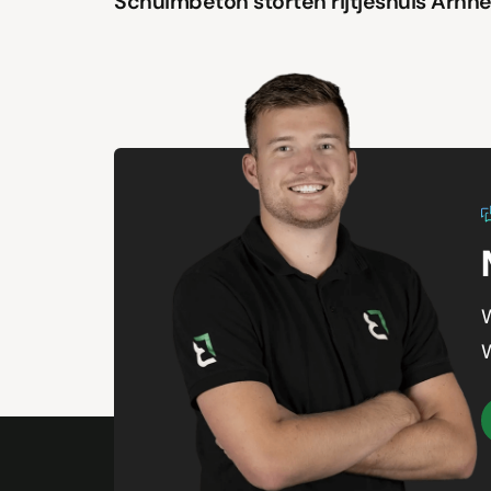
Schuimbeton storten rijtjeshuis Arnh
W
W