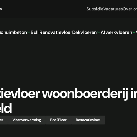
Subsidie
Vacatures
Over o
ws
Schuimbeton
Bull Renovatievloer
Dekvloeren
Afwerkvloeren
ievloer woonboerderij i
ld
er
Vloerverwarming
Eco2Floor
Renovatievloer