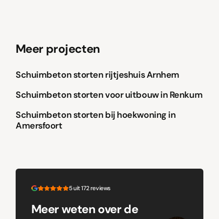
Meer projecten
Schuimbeton storten rijtjeshuis Arnhem
Schuimbeton
Schuimbeton storten voor uitbouw in Renkum
Schuimbeton
Schuimbeton storten bij hoekwoning in
Amersfoort
5 uit 172 reviews
Meer weten over de