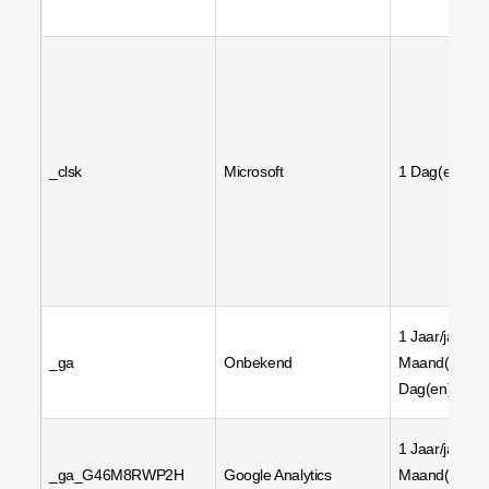
_clsk
Microsoft
1 Dag(en)
1 Jaar/jaren, 
_ga
Onbekend
Maand(en), 5
Dag(en)
1 Jaar/jaren, 
_ga_G46M8RWP2H
Google Analytics
Maand(en), 5