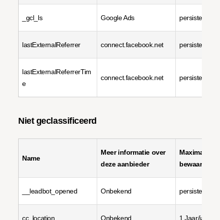
_gcl_ls
Google Ads
persistent
lastExternalReferrer
connect.facebook.net
persistent
lastExternalReferrerTim
connect.facebook.net
persistent
e
Niet geclassificeerd
Meer informatie over
Maximale
Name
deze aanbieder
bewaartermi
__leadbot_opened
Onbekend
persistent
cc_location
Onbekend
1 Jaar/jaren