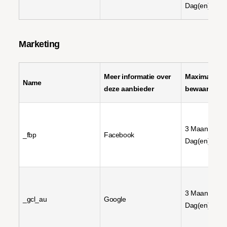
Dag(en)
Marketing
Meer informatie over
Maximale
Name
deze aanbieder
bewaartermi
3 Maand(en),
_fbp
Facebook
Dag(en)
3 Maand(en),
_gcl_au
Google
Dag(en)