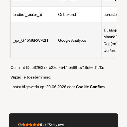
leadbot_visitor_id
Onbekend
persistent
1 Jaar/jaren, 
Maand(en), 4
_ga_G46M8RWP2H
Google Analytics
Dag(en), 1
Uur/uren
Consent ID: b82f6378-a23c-4b47-b589-b718e56d470e
Wijzig je toestemming
Laatst bijgewerkt op: 20-06-2026 door
Cookie Confirm
5 uit 172 reviews