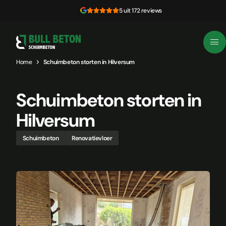
Skip to content
5 uit 172 reviews
Home
Schuimbeton storten in Hilversum
Schuimbeton storten in
Hilversum
Schuimbeton
Renovatievloer