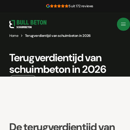
Skip to content
5 uit 172 reviews
Home
Terugverdientijd van schuimbeton in 2026
Terugverdientijd van
schuimbeton in 2026
13 mei, 2026
De terugverdientijd van