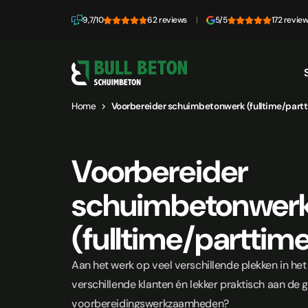
Skip to content
9,7/10
62 reviews
|
5/5
172 revie
Home
Voorbereider schuimbetonwerk (fulltime/part
Voorbereider
schuimbetonwer
(fulltime/parttim
Aan het werk op veel verschillende plekken in het
verschillende klanten én lekker praktisch aan de
voorbereidingswerkzaamheden?