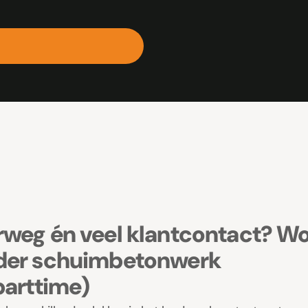
rweg én veel klantcontact? W
der schuimbetonwerk
parttime)