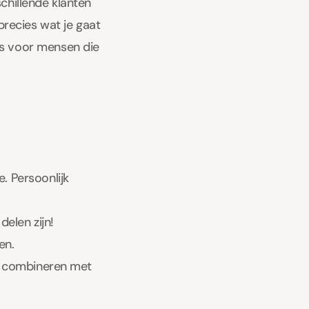
chillende klanten
recies wat je gaat
is voor mensen die
. Persoonlijk
 delen zijn!
en.
te combineren met