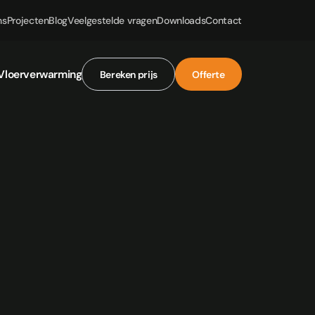
ns
Projecten
Blog
Veelgestelde vragen
Downloads
Contact
Vloerverwarming
Bereken prijs
Offerte
Bereken prijs
Offerte