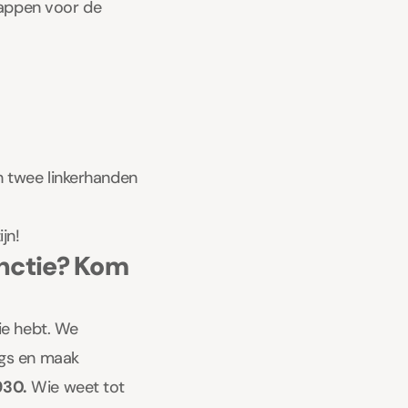
stappen voor de
en twee linkerhanden
jn!
nctie? Kom
ie hebt. We
ngs en maak
30.
Wie weet tot