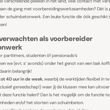
l verschillende plekken in het land, veel contact met vers
h aan de gang met voorbereidingswerkzaamheden? Dát is p
er schuimbetonwerk. Een leuke functie die óók geschikt 
ken!
 verwachten als voorbereider
onwerk
r parttimers, studenten óf pensionado’s
ken we (evt. s’ avonds) onder het genot van een bak koffie
aarin belangrijk!
tot 40 uur in de week
, waarbij de werktijden flexibel in te
clusief gereedschap!) waar jij de klussen mee kan uitvoer
uit deze functie halen? Dan is het mogelijk om de functie 
heden en/of het storten van schuimbeton.