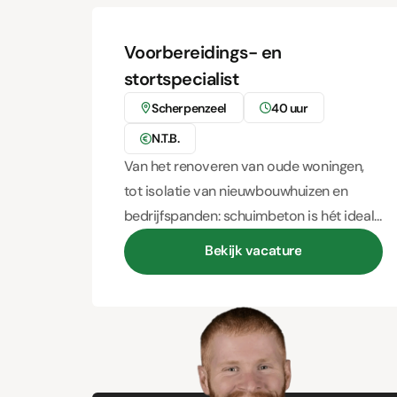
Voorbereidings- en
stortspecialist
Scherpenzeel
40 uur
N.T.B.
Van het renoveren van oude woningen,
tot isolatie van nieuwbouwhuizen en
bedrijfspanden: schuimbeton is hét ideale
middel voor wie zeker wilt zijn van een
Bekijk vacature
Bekijk vacature
goede isolatie! Als stortspecialist zorg jij
ervoor dat het schuimbeton op de juiste
manier in de huizen en bedrijfspanden
gestort wordt. Lees meer over de functie!