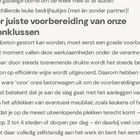
en gezellige borrel om de week mee af te sluiten
schillende leuke bedrijfsuitjes (met én zonder partner)!
or juiste voorbereiding van onze
onklussen
beton gestort kan worden, moet eerst een goede voorbe
it moment vallen deze werkzaamheden onder de verantwo
aar: door steeds toenemende drukte wordt het steeds bel
ton op efficiënte wijze wordt uitgevoerd. Daarom hebben
s het ware ‘voor’ onze betonwagen uit om de voorbereidi
t betekent dat je aan de slag gaat met het aanleggen van 
n het afdekken van eventueel meubilair, zoals keukens of h
 dat je op de meest uiteenlopende plekken terecht komt – 
p 3 tot 4 steden of dorpen per dag – én daarbij veel co
aat daar volledig zelfstandig aan het werk én bent het eer