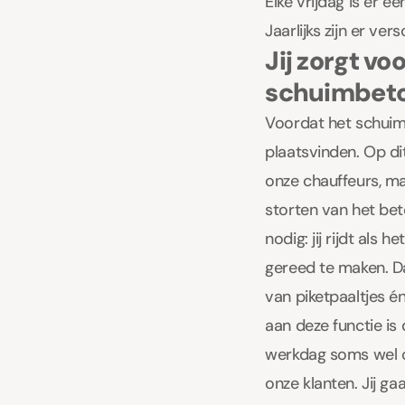
Elke vrijdag is er e
Jaarlijks zijn er ver
Jij zorgt vo
schuimbet
Voordat het schuim
plaatsvinden. Op d
onze chauffeurs, m
storten van het be
nodig: jij rijdt al
gereed te maken. Da
van piketpaaltjes é
aan deze functie is
werkdag soms wel o
onze klanten. Jij g