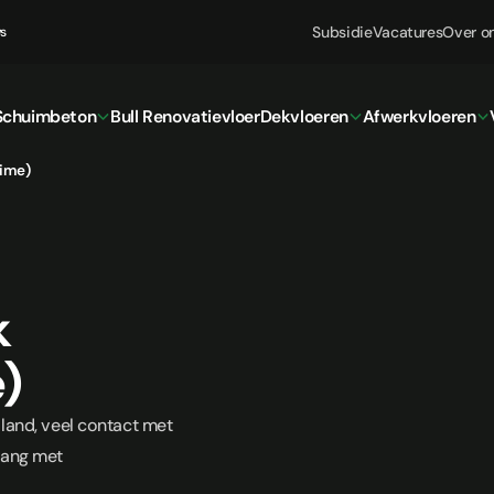
Subsidie
Vacatures
Over o
ws
Schuimbeton
Bull Renovatievloer
Dekvloeren
Afwerkvloeren
time)
k
e)
 land, veel contact met
 gang met