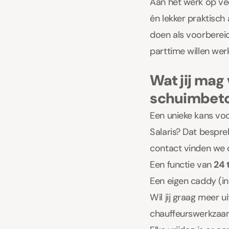
Aan het werk op vee
én lekker praktisc
doen als voorbereid
parttime willen wer
Wat jij mag
schuimbet
Een unieke kans voo
Salaris? Dat bespre
contact vinden we d
Een functie van
24 
Een eigen caddy (in
Wil jij graag meer 
chauffeurswerkzaam