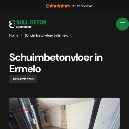
Skip to content
5 uit 172 reviews
Home
Schuimbetonvloer in Ermelo
Schuimbetonvloer in
Ermelo
Schuimbeton