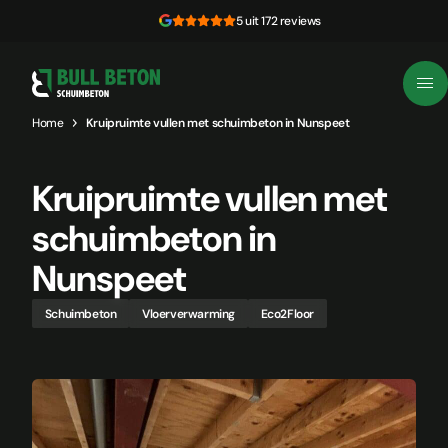
Skip to content
5 uit 172 reviews
Home
Kruipruimte vullen met schuimbeton in Nunspeet
Kruipruimte vullen met
schuimbeton in
Nunspeet
Schuimbeton
Vloerverwarming
Eco2Floor